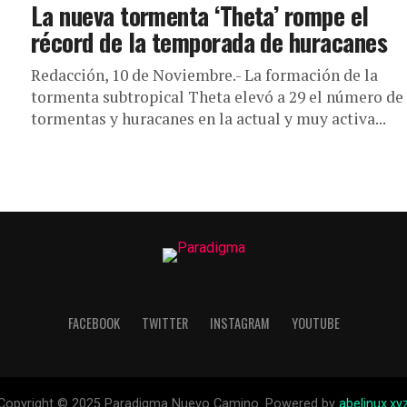
La nueva tormenta ‘Theta’ rompe el
récord de la temporada de huracanes
Redacción, 10 de Noviembre.- La formación de la
tormenta subtropical Theta elevó a 29 el número de
tormentas y huracanes en la actual y muy activa...
FACEBOOK
TWITTER
INSTAGRAM
YOUTUBE
Copyright © 2025 Paradigma Nuevo Camino. Powered by
abelinux.xy