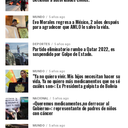
MUNDO
5 años ago
Evo Morales regresa a México, 2 años después
para agradecer que AMLO le salvo la vida.
DEPORTES
5 años ago
Partido eliminatorio rumbo a Qatar 2022, es
suspendido por Golpe de Estado.
MUNDO
5 años ago
”Ya no quiero vivir. Mis hijos necesitan hacer su
vida. Ya no quiero más medicamentos que no sé
cuáles son»: Ex Presidenta golpista de Bolivia
NACIONAL
5 años ago
«Queremos medicamentos,no derrocar al
Gobierno»: representante de padres de niños
con cáncer
MUNDO
5 años ago