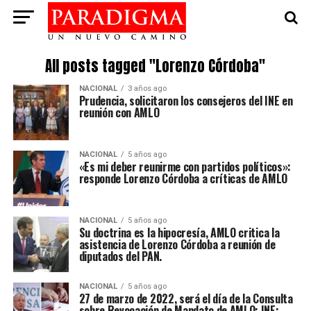
All posts tagged "Lorenzo Córdoba"
NACIONAL
3 años ago
Prudencia, solicitaron los consejeros del INE en
reunión con AMLO
NACIONAL
5 años ago
«Es mi deber reunirme con partidos políticos»:
responde Lorenzo Córdoba a críticas de AMLO
NACIONAL
5 años ago
Su doctrina es la hipocresía, AMLO critica la
asistencia de Lorenzo Córdoba a reunión de
diputados del PAN.
NACIONAL
5 años ago
27 de marzo de 2022, será el día de la Consulta
sobre Revocación de Mandato de AMLO: INE: