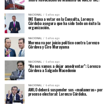
NACIONAL
5 años ago
INE llama a votar en la Consulta, Lorenzo
Córdoba asegura que ha sido todo un éxito la
organización.
NACIONAL
5 años ago
Morena va por juicio político contra Lorenzo
Córdova y Ciro Murayama
NACIONAL
5 años ago
“No nos vamos a dejar amedrentar”: Lorenzo
Córdova a Salgado Macedonio
NACIONAL
6 años ago
AMLO deberá suspender sus «mañaneras» por
proceso electoral: Lorenzo Córdoba.