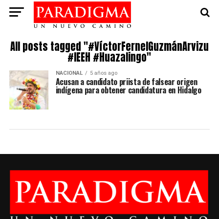
All posts tagged "#VíctorFernelGuzmánArvizu
#IEEH #Huazalingo"
NACIONAL
5 años ago
Acusan a candidato priista de falsear origen
indígena para obtener candidatura en Hidalgo