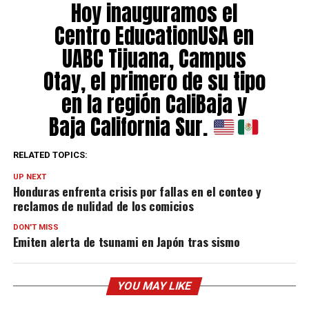
Hoy inauguramos el
Centro EducationUSA en
UABC Tijuana, Campus
Otay, el primero de su tipo
en la región CaliBaja y
Baja California Sur.
RELATED TOPICS:
El Ministro Consejero para
UP NEXT
Diplomacia Pública de la
Honduras enfrenta crisis por fallas en el conteo y
reclamos de nulidad de los comicios
Embajada Estados Unidos
DON'T MISS
en México Silvio González
Emiten alerta de tsunami en Japón tras sismo
y el Cónsul General
Christopher…
YOU MAY LIKE
pic.twitter.com/8urR0IUhA