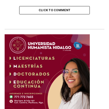
M
— U.S. Consulate Tijuana
CLICK TO COMMENT
(@ConsuladoUSATJ)
December 5, 2025