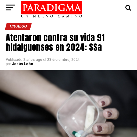
HIDALGO
Atentaron contra su vida 91
hidalguenses en 2024: SSa
Publicado
2 años ago
el
23 diciembre, 2024
por
Jesús León