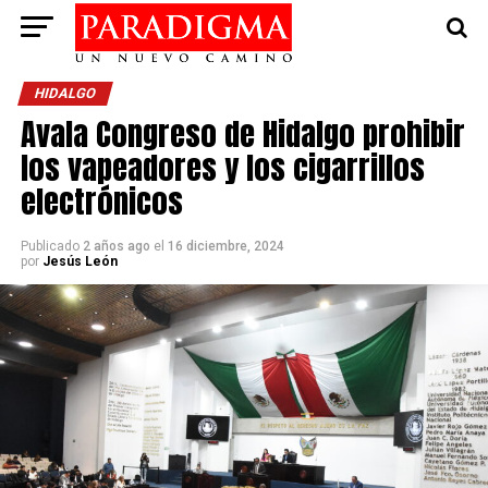
HIDALGO
Avala Congreso de Hidalgo prohibir
los vapeadores y los cigarrillos
electrónicos
Publicado
2 años ago
el
16 diciembre, 2024
por
Jesús León