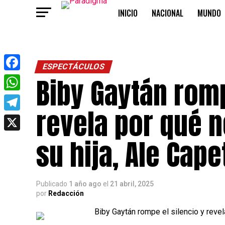
INICIO
NACIONAL
MUNDO
OPINIÓN
ESPECTÁCULOS
Biby Gaytán romp
Facebook
WhatsApp
revela por qué n
Telegram
X
su hija, Ale Capet
Publicado
1 año ago
el
21 abril, 2025
por
Redacción