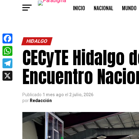
INICIO
NACIONAL
MUNDO
OPINIÓN
HIDALGO
CECyTE Hidalgo d
Facebook
WhatsApp
Encuentro Nacio
Telegram
X
Publicado
1 mes ago
el
2 julio, 2026
por
Redacción