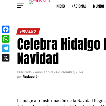
INICIO
NACIONAL
MUNDO
OPINIÓN
HIDALGO
Celebra Hidalgo 
Facebook
WhatsApp
Navidad
Telegram
X
Publicado
2 años ago
el
24 diciembre, 2024
por
Redacción
La mágica transformación de la Navidad llegó a