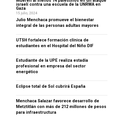
Mueren al menos 14 palestinos en un ataque
israelí contra una escuela de la UNRWA en
Gaza
15 julio, 2024
Julio Menchaca promueve el bienestar
integral de las personas adultas mayores
UTSH fortalece formación clínica de
estudiantes en el Hospital del Niño DIF
Estudiante de la UPE realiza estadía
profesional en empresa del sector
energético
Eclipse total de Sol cubrirá España
Menchaca Salazar favorece desarrollo de
Metztitlán con más de 212 millones de pesos
para infraestructura