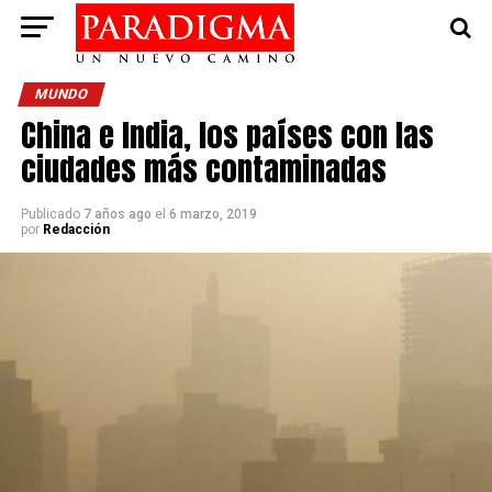
MUNDO
China e India, los países con las
ciudades más contaminadas
Publicado
7 años ago
el
6 marzo, 2019
por
Redacción