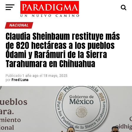
NACIONAL
Claudia Sheinbaum restituye más
de 820 hectáreas a los pueblos
Ódami y Rarámuri de la Sierra
Tarahumara en Chihuahua
Publicado
1 año ago
el
18 mayo, 2025
por
Fred Luna