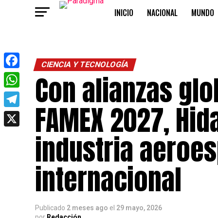
INICIO
NACIONAL
MUNDO
OPINIÓN
CIENCIA Y TECNOLOGÍA
Con alianzas glo
Facebook
WhatsApp
FAMEX 2027, Hid
Telegram
X
industria aeroes
internacional
Publicado
2 meses ago
el
29 mayo, 2026
por
Redacción