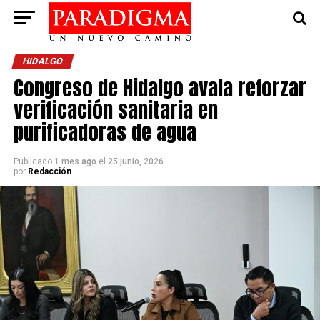
HIDALGO
Congreso de Hidalgo avala reforzar
verificación sanitaria en
purificadoras de agua
Publicado
1 mes ago
el
25 junio, 2026
por
Redacción