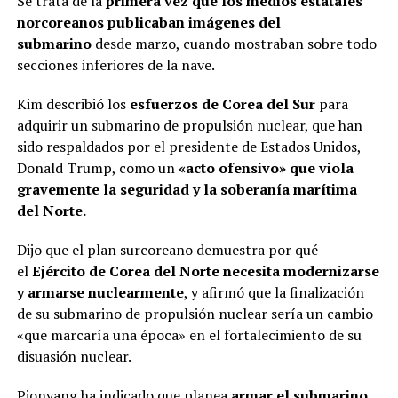
Se trata de la
primera vez que los medios estatales
norcoreanos publicaban imágenes del
submarino
desde marzo, cuando mostraban sobre todo
secciones inferiores de la nave.
Kim describió los
esfuerzos de Corea del Sur
para
adquirir un submarino de propulsión nuclear, que han
sido respaldados por el presidente de Estados Unidos,
Donald Trump, como un
«acto ofensivo» que viola
gravemente la seguridad y la soberanía marítima
del Norte.
Dijo que el plan surcoreano demuestra por qué
el
Ejército de Corea del Norte necesita modernizarse
y armarse nuclearmente
, y afirmó que la finalización
de su submarino de propulsión nuclear sería un cambio
«que marcaría una época» en el fortalecimiento de su
disuasión nuclear.
Pionyang ha indicado que planea
armar el submarino