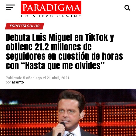
ESPECTÁCULOS
Debuta Luis Miguel en TikTok y
obtiene 21.2 millones de
seguidores en cuestión de horas
con “Hasta que me olvides”
Publicado
5 años ago
el
21 abril, 2021
por
acento