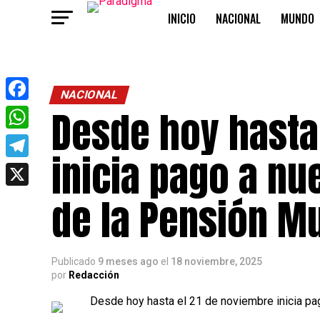
INICIO
NACIONAL
MUNDO
OPINIÓN
NACIONAL
Desde hoy hasta
Facebook
WhatsApp
inicia pago a nu
Telegram
X
de la Pensión M
Publicado
9 meses ago
el
18 noviembre, 2025
por
Redacción