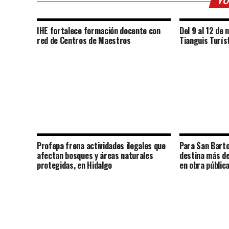
YO
IHE fortalece formación docente con
Del 9 al 12 de 
red de Centros de Maestros
Tianguis Turís
Profepa frena actividades ilegales que
Para San Barto
afectan bosques y áreas naturales
destina más de
protegidas, en Hidalgo
en obra públ