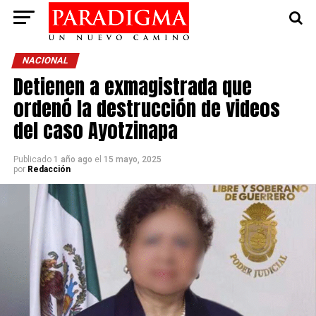
NACIONAL
Detienen a exmagistrada que
ordenó la destrucción de videos
del caso Ayotzinapa
Publicado
1 año ago
el
15 mayo, 2025
por
Redacción