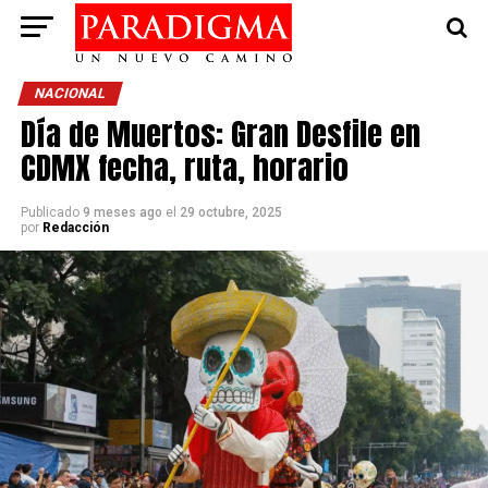
NACIONAL
Día de Muertos: Gran ⁠Desfile en
CDMX fecha, ruta, horario
Publicado
9 meses ago
el
29 octubre, 2025
por
Redacción