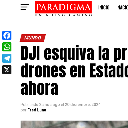
INICIO
NACI
OPINIÓN
MUNDO
DJI esquiva la p
Facebook
WhatsApp
drones en Estad
Telegram
X
ahora
Publicado
2 años ago
el
20 diciembre, 2024
por
Fred Luna