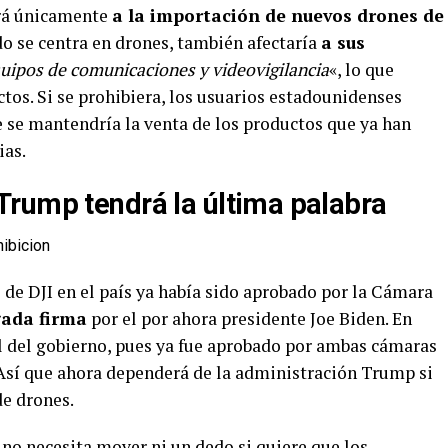
tará únicamente
a la importación de nuevos drones de
do se centra en drones, también afectaría
a sus
uipos de comunicaciones y videovigilancia
«, lo que
tos. Si se prohibiera, los usuarios estadounidenses
ue se mantendría la venta de los productos que ya han
ias.
Trump tendrá la última palabra
 de DJI en el país ya había sido aprobado por la Cámara
gada firma
por el por ahora presidente Joe Biden. En
al del gobierno, pues ya fue aprobado por ambas cámaras
 Así que ahora dependerá de la administración Trump si
de drones.
 no necesita mover ni un dedo si quiere que los