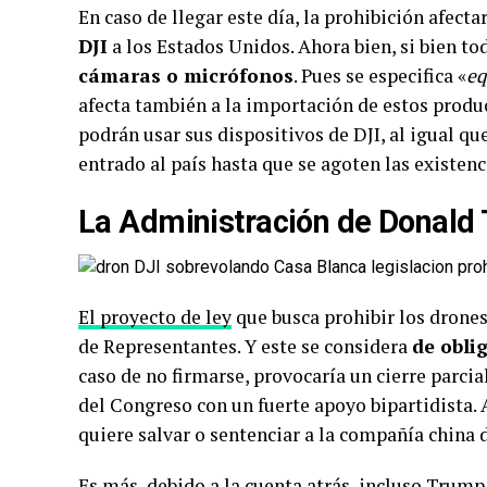
En caso de llegar este día, la prohibición afec
DJI
a los Estados Unidos. Ahora bien, si bien to
cámaras o micrófonos
. Pues se especifica «
eq
afecta también a la importación de estos produc
podrán usar sus dispositivos de DJI, al igual q
entrado al país hasta que se agoten las existenc
La Administración de Donald 
El proyecto de ley
que busca prohibir los drones
de Representantes. Y este se considera
de obli
caso de no firmarse, provocaría un cierre parci
del Congreso con un fuerte apoyo bipartidista.
quiere salvar o sentenciar a la compañía china 
Es más, debido a la cuenta atrás, incluso Trump