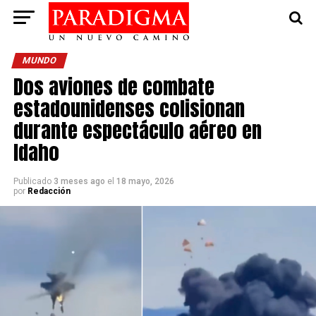
MUNDO
Dos aviones de combate
estadounidenses colisionan
durante espectáculo aéreo en
Idaho
Publicado
3 meses ago
el
18 mayo, 2026
por
Redacción