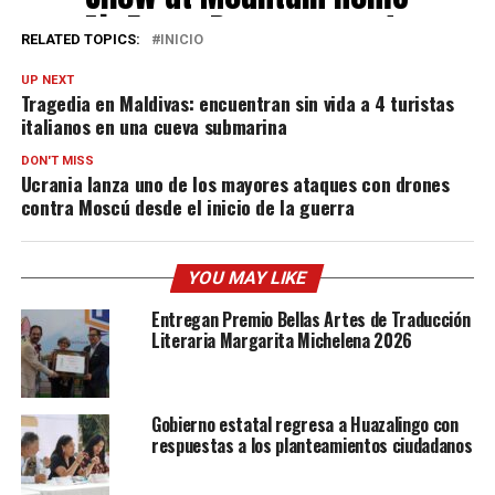
Air Force Base moments
RELATED TOPICS:
INICIO
ago.
UP NEXT
pic.twitter.com/yQqPavmS
Tragedia en Maldivas: encuentran sin vida a 4 turistas
italianos en una cueva submarina
Wk
— OSINTtechnical
(@Osinttechnical)
May 17,
DON'T MISS
Ucrania lanza uno de los mayores ataques con drones
2026
contra Moscú desde el inicio de la guerra
YOU MAY LIKE
Entregan Premio Bellas Artes de Traducción
Literaria Margarita Michelena 2026
Gobierno estatal regresa a Huazalingo con
respuestas a los planteamientos ciudadanos