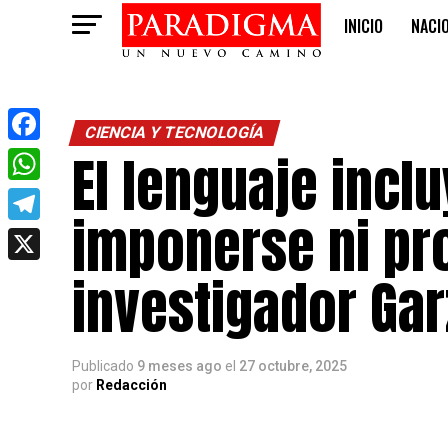
INICIO
NACI
OPINIÓN
CIENCIA Y TECNOLOGÍA
El lenguaje incl
Facebook
WhatsApp
imponerse ni pro
Telegram
X
investigador Gar
Publicado
9 meses ago
el
27 octubre, 2025
por
Redacción