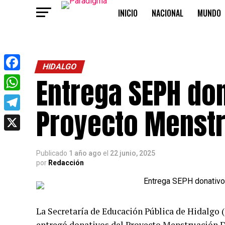
INICIO
NACIONAL
MUNDO
OPINIÓN
HIDALGO
Entrega SEPH don
Facebook
WhatsApp
Proyecto Menstr
Telegram
X
Publicado
1 año ago
el
22 junio, 2025
por
Redacción
La Secretaría de Educación Pública de Hidalgo (
entregó donativos del Proyecto Menstruación Di