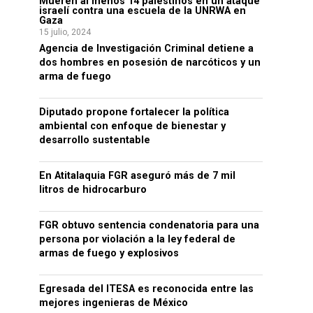
Mueren al menos 14 palestinos en un ataque
israelí contra una escuela de la UNRWA en
Gaza
15 julio, 2024
Agencia de Investigación Criminal detiene a
dos hombres en posesión de narcóticos y un
arma de fuego
Diputado propone fortalecer la política
ambiental con enfoque de bienestar y
desarrollo sustentable
En Atitalaquia FGR aseguró más de 7 mil
litros de hidrocarburo
FGR obtuvo sentencia condenatoria para una
persona por violación a la ley federal de
armas de fuego y explosivos
Egresada del ITESA es reconocida entre las
mejores ingenieras de México