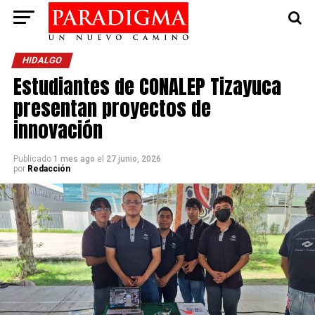
HIDALGO
Estudiantes de CONALEP Tizayuca
presentan proyectos de
innovación
Publicado
1 mes ago
el
27 junio, 2026
por
Redacción