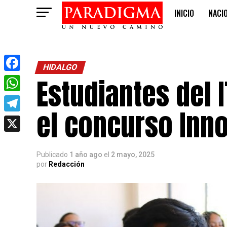
INICIO
NACI
OPINIÓN
HIDALGO
Estudiantes del 
Facebook
WhatsApp
el concurso In
Telegram
X
Publicado
1 año ago
el
2 mayo, 2025
por
Redacción