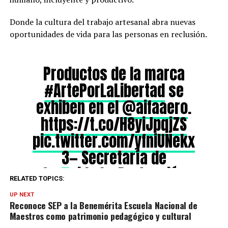
Donde la cultura del trabajo artesanal abra nuevas
oportunidades de vida para las personas en reclusión.
Productos de la marca
#ArtePorLaLibertad
se
exhiben en el
@aifaaero
.
https://t.co/H8yiJpqjZS
pic.twitter.com/yfniUNekx
3
— Secretaría de
Seguridad y Protección
RELATED TOPICS:
Ciudadana (@SSPCMexico)
UP NEXT
August 2, 2025
Reconoce SEP a la Benemérita Escuela Nacional de
Maestros como patrimonio pedagógico y cultural