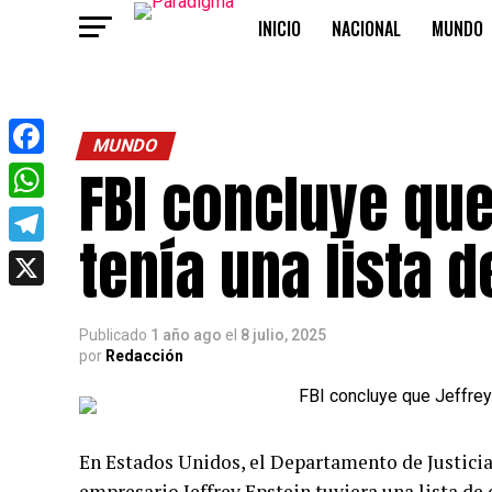
INICIO
NACIONAL
MUNDO
OPINIÓN
MUNDO
FBI concluye que
Facebook
WhatsApp
tenía una lista d
Telegram
X
Publicado
1 año ago
el
8 julio, 2025
por
Redacción
En Estados Unidos, el Departamento de Justicia
empresario Jeffrey Epstein tuviera una lista de