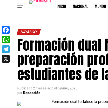
INICIO
NACIONAL
MUNDO
OPINIÓN
HIDALGO
Formación dual f
Facebook
WhatsApp
preparación pro
Telegram
X
estudiantes de 
Publicado
2 meses ago
el
6 junio, 2026
por
Redacción