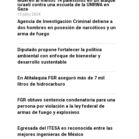
Mueren al menos 14 palestinos en un ataque
israelí contra una escuela de la UNRWA en
Gaza
15 julio, 2024
Agencia de Investigación Criminal detiene a
dos hombres en posesión de narcóticos y un
arma de fuego
Diputado propone fortalecer la política
ambiental con enfoque de bienestar y
desarrollo sustentable
En Atitalaquia FGR aseguró más de 7 mil
litros de hidrocarburo
FGR obtuvo sentencia condenatoria para una
persona por violación a la ley federal de
armas de fuego y explosivos
Egresada del ITESA es reconocida entre las
mejores ingenieras de México