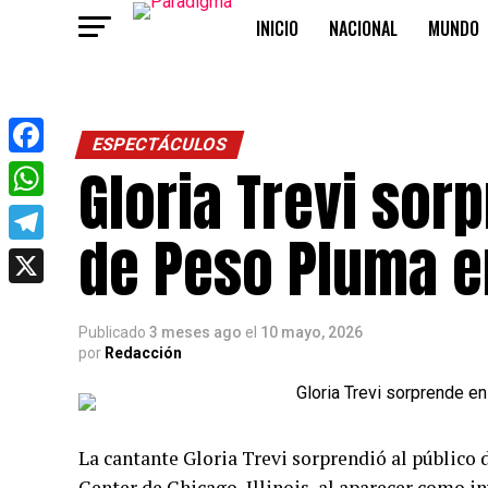
INICIO
NACIONAL
MUNDO
OPINIÓN
ESPECTÁCULOS
Gloria Trevi sor
Facebook
WhatsApp
de Peso Pluma e
Telegram
X
Publicado
3 meses ago
el
10 mayo, 2026
por
Redacción
La cantante Gloria Trevi sorprendió al público
Center de Chicago, Illinois, al aparecer como in