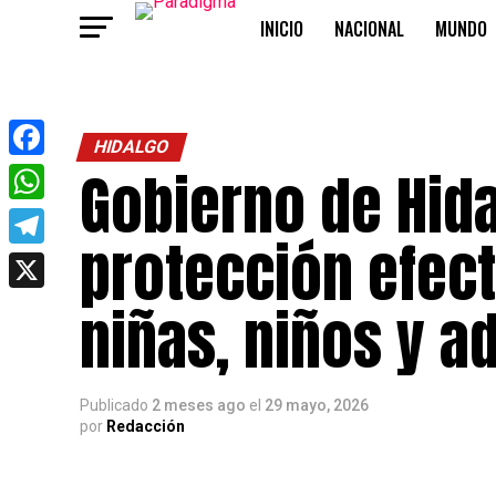
INICIO
NACIONAL
MUNDO
OPINIÓN
HIDALGO
Gobierno de Hid
Facebook
WhatsApp
protección efect
Telegram
X
niñas, niños y a
Publicado
2 meses ago
el
29 mayo, 2026
por
Redacción