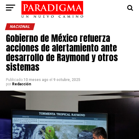
NACIONAL
Gobierno de México refuerza
acciones de alertamiento ante
desarrollo de Raymond y otros
sistemas
Publicado
10 meses ago
el
9 octubre, 2025
por
Redacción