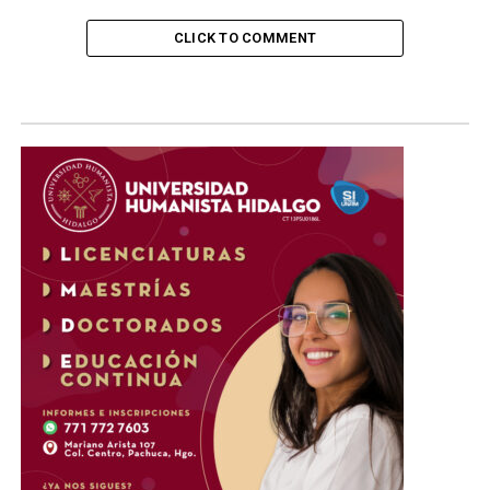
las mujeres será tolerada.
CLICK TO COMMENT
Reiteramos nuestro…
pic.twitter.com/qFKu2eiM
vZ
— Secretaría de las
Mujeres
(@mujeresgobmx)
June
27, 2026