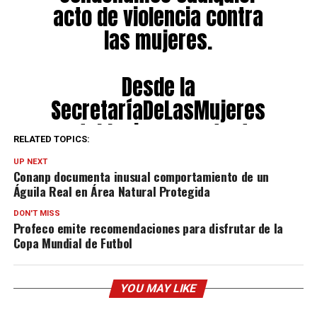
acto de violencia contra
las mujeres.
Desde la
SecretaríaDeLasMujeres
establecimos contacto
RELATED TOPICS:
para la orientación y
UP NEXT
acompañamiento a la
Conanp documenta inusual comportamiento de un
Águila Real en Área Natural Protegida
víctima María Felicia
DON'T MISS
Jiménez.
Profeco emite recomendaciones para disfrutar de la
Copa Mundial de Futbol
En el
@GobiernoMX
ninguna agresión contra
YOU MAY LIKE