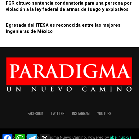
FGR obtuvo sentencia condenatoria para una persona por
violación a la ley federal de armas de fuego y explosivos
Egresada del ITESA es reconocida entre las mejores
ingenieras de México
FACEBOOK
TWITTER
INSTAGRAM
YOUTUBE
Facebook
WhatsApp
Telegram
X
Copyright © 2025 Paradigma Nuevo Camino. Powered by
abelinux.xyz