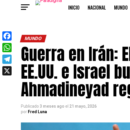
INICIO
NACIONAL
MUNDO
OPINIÓN
MUNDO
Guerra en Irán: E
Facebook
WhatsApp
EE.UU. e Israel 
Telegram
X
Ahmadineyad reg
Publicado
3 meses ago
el
21 mayo, 2026
por
Fred Luna