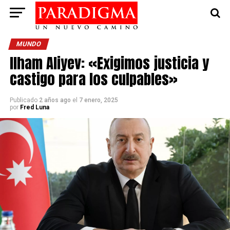
MUNDO
Ilham Aliyev: «Exigimos justicia y
castigo para los culpables»
Publicado
2 años ago
el
7 enero, 2025
por
Fred Luna