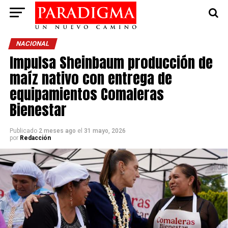
NACIONAL
Impulsa Sheinbaum producción de
maíz nativo con entrega de
equipamientos Comaleras
Bienestar
Publicado
2 meses ago
el
31 mayo, 2026
por
Redacción