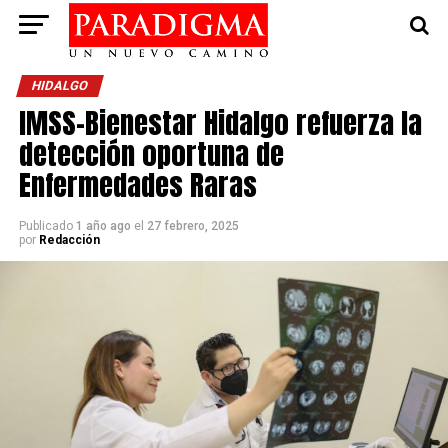
HIDALGO
IMSS-Bienestar Hidalgo refuerza la
detección oportuna de
Enfermedades Raras
Publicado
1 año ago
el
27 febrero, 2025
por
Redacción