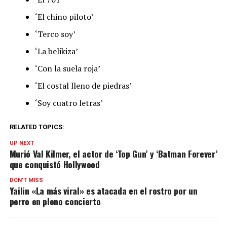
‘El chino piloto’
‘Terco soy’
‘La belikiza’
‘Con la suela roja’
‘El costal lleno de piedras’
‘Soy cuatro letras’
RELATED TOPICS:
UP NEXT
Murió Val Kilmer, el actor de ‘Top Gun’ y ‘Batman Forever’
que conquistó Hollywood
DON'T MISS
Yailin «La más viral» es atacada en el rostro por un
perro en pleno concierto