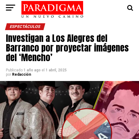
ESPECTÁCULOS
Investigan a Los Alegres del
Barranco por proyectar imágenes
del ‘Mencho’
Publicado
1 año ago
el
1 abril, 2025
por
Redacción