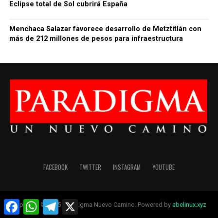
Eclipse total de Sol cubrirá España
Menchaca Salazar favorece desarrollo de Metztitlán con
más de 212 millones de pesos para infraestructura
FACEBOOK
TWITTER
INSTAGRAM
YOUTUBE
Facebook
WhatsApp
Telegram
X
Copyright © 2025 Paradigma Nuevo Camino. Powered by
abelinux.xyz