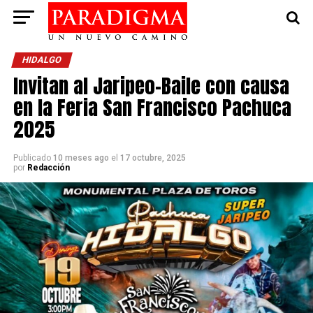
HIDALGO
Invitan al Jaripeo-Baile con causa
en la Feria San Francisco Pachuca
2025
Publicado
10 meses ago
el
17 octubre, 2025
por
Redacción