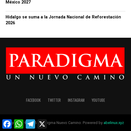
México 2027
Hidalgo se suma a la Jornada Nacional de Reforestación
2026
FACEBOOK
TWITTER
INSTAGRAM
YOUTUBE
Facebook
WhatsApp
Telegram
X
Copyright © 2025 Paradigma Nuevo Camino. Powered by
abelinux.xyz