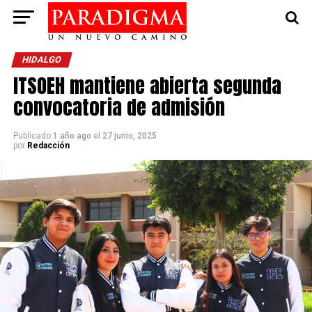
HIDALGO
ITSOEH mantiene abierta segunda
convocatoria de admisión
Publicado
1 año ago
el
27 junio, 2025
por
Redacción