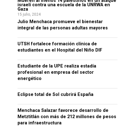
Mueren al menos 14 palestinos en un ataque
israelí contra una escuela de la UNRWA en
Gaza
15 julio, 2024
Julio Menchaca promueve el bienestar
integral de las personas adultas mayores
UTSH fortalece formación clínica de
estudiantes en el Hospital del Niño DIF
Estudiante de la UPE realiza estadía
profesional en empresa del sector
energético
Eclipse total de Sol cubrirá España
Menchaca Salazar favorece desarrollo de
Metztitlán con más de 212 millones de pesos
para infraestructura