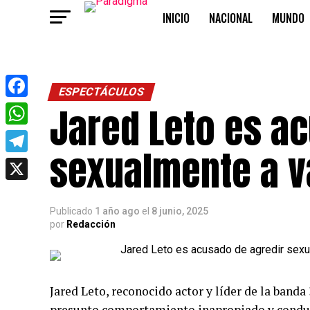
INICIO
NACIONAL
MUNDO
OPINIÓN
ESPECTÁCULOS
Jared Leto es a
Facebook
WhatsApp
sexualmente a v
Telegram
X
Publicado
1 año ago
el
8 junio, 2025
por
Redacción
Jared Leto, reconocido actor y líder de la band
presunto comportamiento inapropiado y conduct