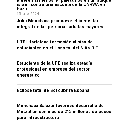
Mueren al menos 14 palestinos en un ataque
israelí contra una escuela de la UNRWA en
Gaza
15 julio, 2024
Julio Menchaca promueve el bienestar
integral de las personas adultas mayores
UTSH fortalece formación clínica de
estudiantes en el Hospital del Niño DIF
Estudiante de la UPE realiza estadía
profesional en empresa del sector
energético
Eclipse total de Sol cubrirá España
Menchaca Salazar favorece desarrollo de
Metztitlán con más de 212 millones de pesos
para infraestructura