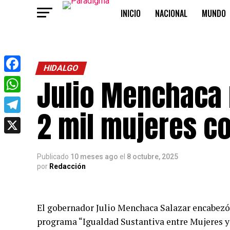
INICIO
NACIONAL
MUNDO
OPINIÓN
HIDALGO
Julio Menchaca 
Facebook
WhatsApp
2 mil mujeres c
Telegram
X
Publicado
10 meses ago
el
8 octubre, 2025
por
Redacción
El gobernador Julio Menchaca Salazar encabezó
programa “Igualdad Sustantiva entre Mujeres y