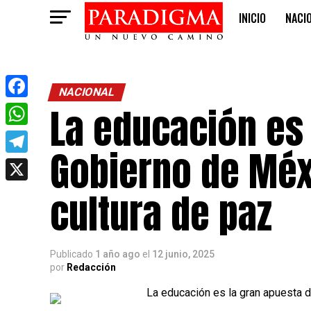
INICIO
NACI
OPINIÓN
NACIONAL
La educación es 
Facebook
WhatsApp
Gobierno de Méx
Telegram
X
cultura de paz
Publicado
1 año ago
el
12 junio, 2025
por
Redacción