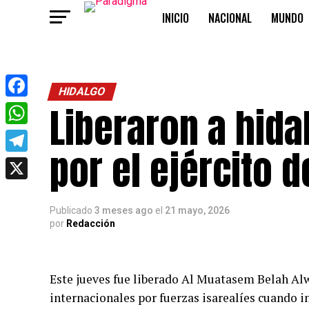
INICIO
NACIONAL
MUNDO
OPINIÓN
HIDALGO
Liberaron a hida
Facebook
WhatsApp
por el ejército d
Telegram
X
Publicado
3 meses ago
el
21 mayo, 2026
por
Redacción
Este jueves fue liberado Al Muatasem Belah Alw
internacionales por fuerzas isarealíes cuando 