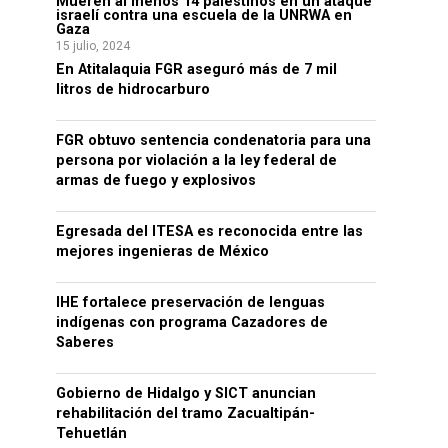
Mueren al menos 14 palestinos en un ataque
israelí contra una escuela de la UNRWA en
Gaza
15 julio, 2024
En Atitalaquia FGR aseguró más de 7 mil
litros de hidrocarburo
FGR obtuvo sentencia condenatoria para una
persona por violación a la ley federal de
armas de fuego y explosivos
Egresada del ITESA es reconocida entre las
mejores ingenieras de México
IHE fortalece preservación de lenguas
indígenas con programa Cazadores de
Saberes
Gobierno de Hidalgo y SICT anuncian
rehabilitación del tramo Zacualtipán-
Tehuetlán