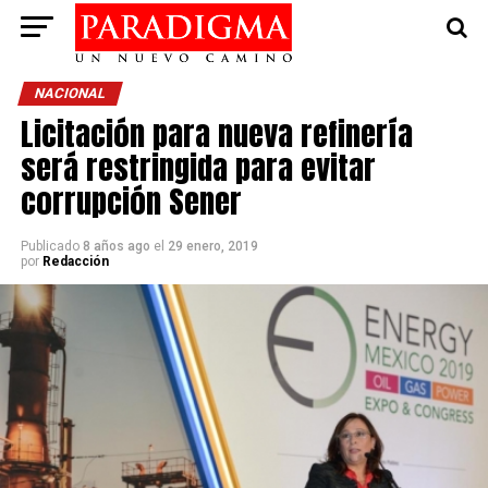
NACIONAL
Licitación para nueva refinería
será restringida para evitar
corrupción Sener
Publicado
8 años ago
el
29 enero, 2019
por
Redacción