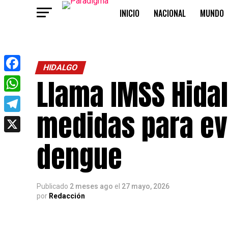
INICIO
NACIONAL
MUNDO
OPINIÓN
HIDALGO
Llama IMSS Hida
Facebook
WhatsApp
medidas para ev
Telegram
X
dengue
Publicado
2 meses ago
el
27 mayo, 2026
por
Redacción