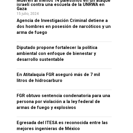
Mueren al menos 14 palestinos en un ataque
israelí contra una escuela de la UNRWA en
Gaza
15 julio, 2024
Agencia de Investigación Criminal detiene a
dos hombres en posesión de narcóticos y un
arma de fuego
Diputado propone fortalecer la política
ambiental con enfoque de bienestar y
desarrollo sustentable
En Atitalaquia FGR aseguró más de 7 mil
litros de hidrocarburo
FGR obtuvo sentencia condenatoria para una
persona por violación a la ley federal de
armas de fuego y explosivos
Egresada del ITESA es reconocida entre las
mejores ingenieras de México