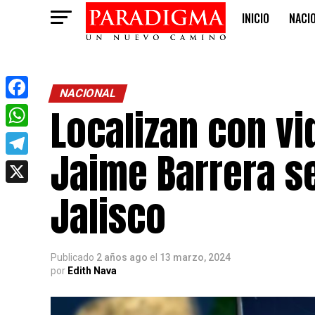
INICIO
NACI
OPINIÓN
NACIONAL
Localizan con vi
Facebook
WhatsApp
Jaime Barrera s
Telegram
X
Jalisco
Publicado
2 años ago
el
13 marzo, 2024
por
Edith Nava