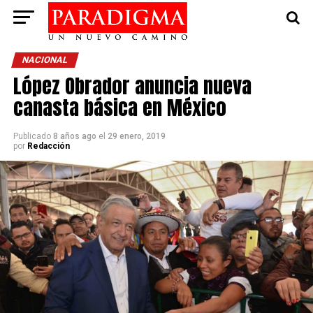
NACIONAL
López Obrador anuncia nueva
canasta básica en México
Publicado
8 años ago
el
29 enero, 2019
por
Redacción