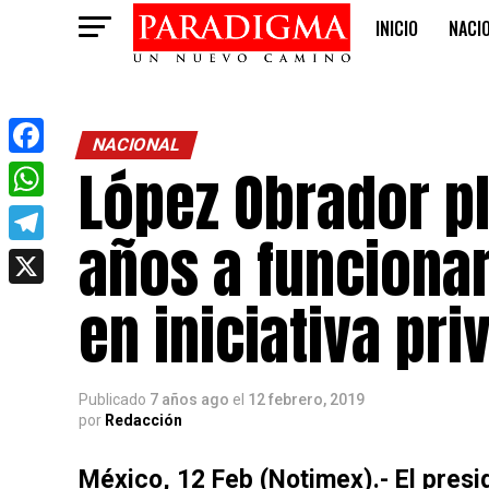
INICIO
NACI
OPINIÓN
NACIONAL
López Obrador pl
Facebook
WhatsApp
años a funcionar
Telegram
X
en iniciativa pri
Publicado
7 años ago
el
12 febrero, 2019
por
Redacción
México, 12 Feb (Notimex).- El pres