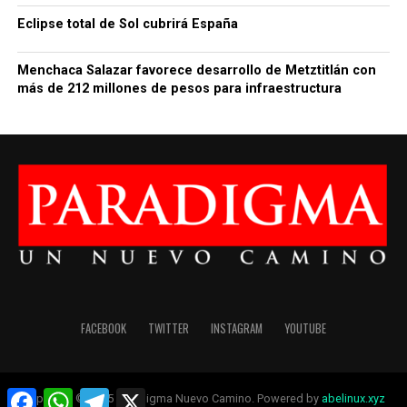
Eclipse total de Sol cubrirá España
Menchaca Salazar favorece desarrollo de Metztitlán con
más de 212 millones de pesos para infraestructura
FACEBOOK
TWITTER
INSTAGRAM
YOUTUBE
Facebook
WhatsApp
Telegram
X
Copyright © 2025 Paradigma Nuevo Camino. Powered by
abelinux.xyz