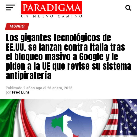
MUNDO
Los gigantes tecnológicos de
EE.UU. se lanzan contra Italia tras
el bloqueo masivo a Google y le
piden a la UE que revise su sistema
antipiratería
Publicado
2 años ago
el
26 enero, 2025
por
Fred Luna